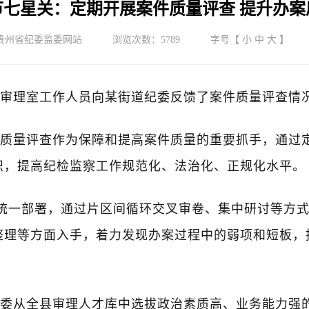
节七星关：定期开展案件质量评查 提升办案
贵州省纪委监委网站
浏览次数：
5789
字号【
小
中
大
】
审理室工作人员向某街道纪委反馈了案件质量评查情
质量评查作为保障和提高案件质量的重要抓手，通过
识，提高纪检监察工作规范化、法治化、正规化水平。
统一部署，通过片区间循环交叉审卷、集中研讨等方
理等方面入手，着力发现办案过程中的弱项和短板，推
委从全县审理人才库中选拔政治素质高、业务能力强的